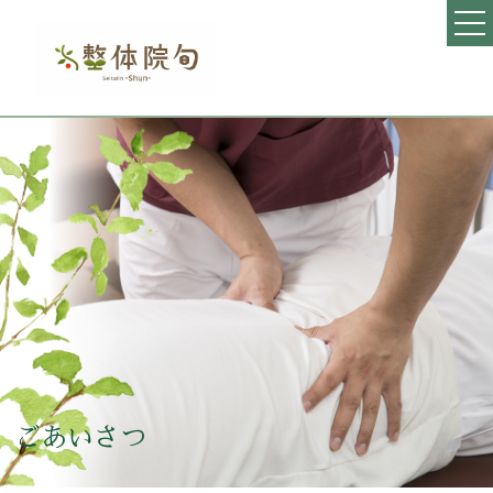
整体院旬について
訪問鍼灸旬について
ごあいさつ
院長プロフィール
施術対象の症状
オーダーメイド施術
アクセス
料金表
ごあいさつ
当院までのご案内